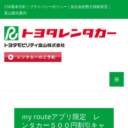
CSR基本方針
｜
プライバシーポリシー
｜
反社会的勢力排除宣言
｜
富山観光案内
ｍy routeアプリ限定 レ
ンタカー５００円割引キャ