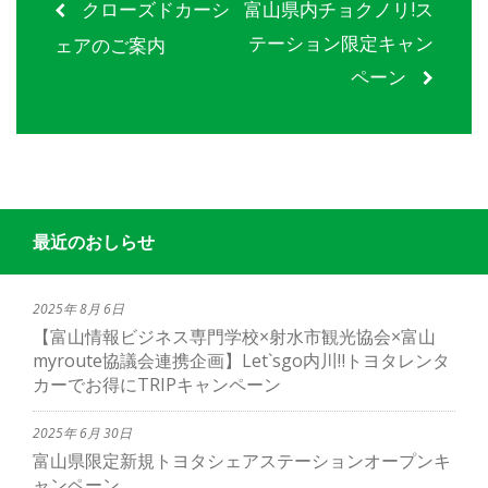
クローズドカーシ
富山県内チョクノリ!ス
テーション限定キャン
ェアのご案内
ペーン
最近のおしらせ
2025年 8月 6日
【富山情報ビジネス専門学校×射水市観光協会×富山
myroute協議会連携企画】Let`sgo内川‼トヨタレンタ
カーでお得にTRIPキャンペーン
2025年 6月 30日
富山県限定新規トヨタシェアステーションオープンキ
ャンペーン