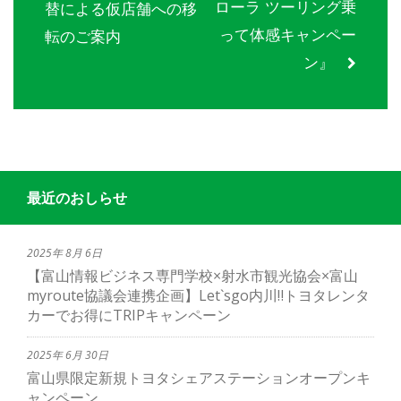
ローラ ツーリング乗
替による仮店舗への移
って体感キャンペー
転のご案内
ン』
最近のおしらせ
2025年 8月 6日
【富山情報ビジネス専門学校×射水市観光協会×富山
myroute協議会連携企画】Let`sgo内川‼トヨタレンタ
カーでお得にTRIPキャンペーン
2025年 6月 30日
富山県限定新規トヨタシェアステーションオープンキ
ャンペーン