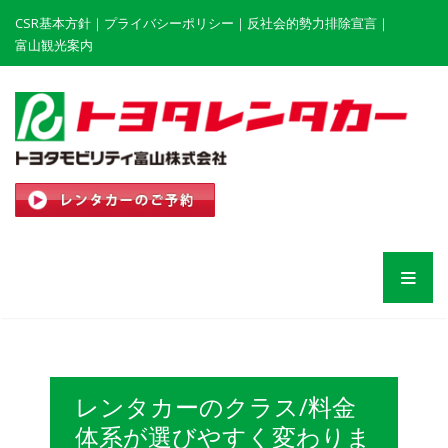
CSR基本方針
｜
プライバシーポリシー
｜
反社会的勢力排除宣言
｜
富山観光案内
レンタカーのクラス/料金
体系が選びやすく変わりま